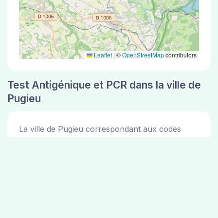
Leaflet
|
©
OpenStreetMap
contributors
Test Antigénique et PCR dans la ville de
Pugieu
La ville de Pugieu correspondant aux codes
postaux compte 5 pharmacies pouvant réaliser
des tests antigéniques ou des tests PCR.
Pharmacies de garde dans la ville de
Pugieu