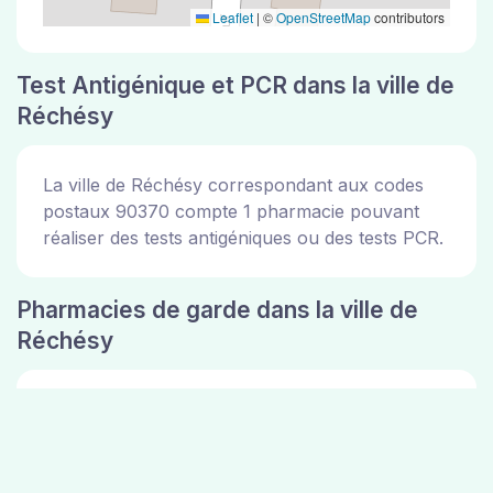
Leaflet
|
©
OpenStreetMap
contributors
Test Antigénique et PCR dans la ville de
Réchésy
La ville de Réchésy correspondant aux codes
postaux 90370 compte 1 pharmacie pouvant
réaliser des tests antigéniques ou des tests PCR.
Pharmacies de garde dans la ville de
Réchésy
Les pharmacies de garde dans la ville de
Réchésy sont disponibles sur le site de la mairie
de la ville de Réchésy. Vous pouvez consulter
les adresses des 1 pharmacie ci dessus.