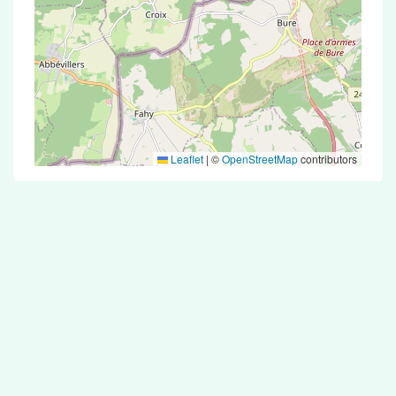
Leaflet
|
©
OpenStreetMap
contributors
Test Antigénique et PCR dans la ville de
Recouvrance
La ville de Recouvrance correspondant aux
codes postaux compte 5 pharmacies pouvant
réaliser des tests antigéniques ou des tests PCR.
Pharmacies de garde dans la ville de