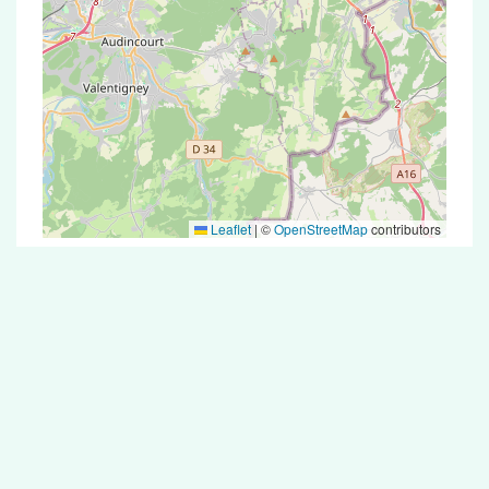
Leaflet
|
©
OpenStreetMap
contributors
Test Antigénique et PCR dans la ville de
Riervescemont
La ville de Riervescemont correspondant aux
codes postaux compte 5 pharmacies pouvant
réaliser des tests antigéniques ou des tests PCR.