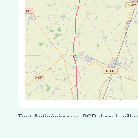
Test Antigénique et PCR dans la ville
La ville de Saint-Cyr-la-Rivière correspondant 