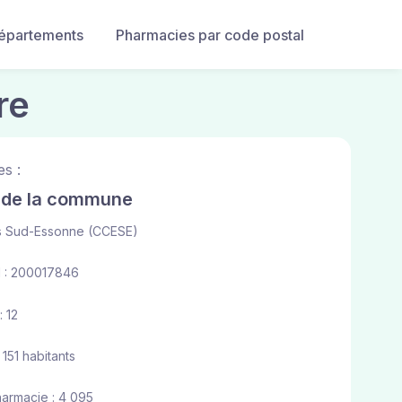
départements
Pharmacies par code postal
re
s :
e de la commune
s Sud-Essonne (CCESE)
 : 200017846
 12
 151 habitants
harmacie : 4 095