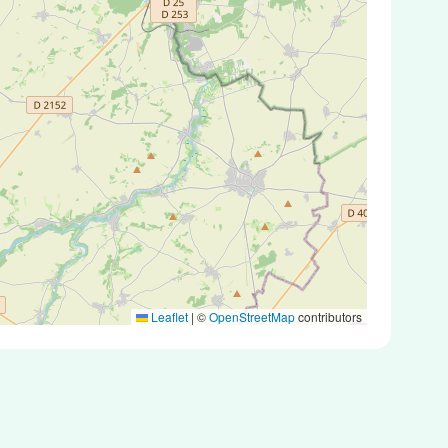
Leaflet
|
©
OpenStreetMap
contributors
 tests antigéniques ou des tests PCR.