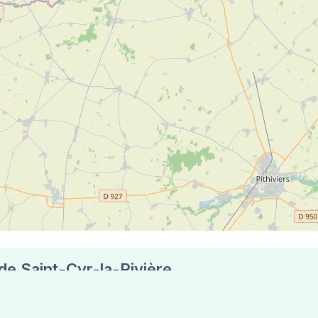
 de Saint-Cyr-la-Rivière
aux codes postaux compte 5 pharmacies pouvant réaliser des