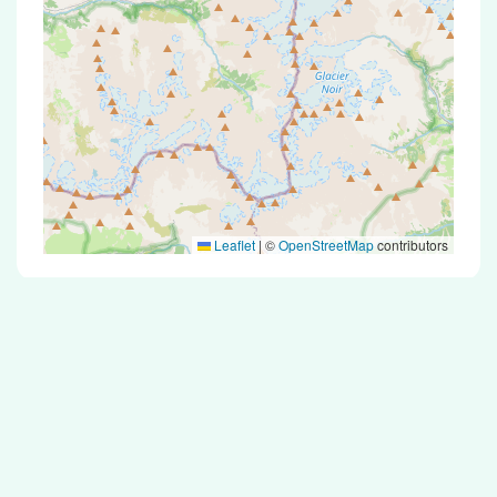
Leaflet
|
©
OpenStreetMap
contributors
Test Antigénique et PCR dans la ville de
Saint-Jean-d'Arves
La ville de Saint-Jean-d'Arves correspondant
aux codes postaux 73530 compte 5 pharmacies
pouvant réaliser des tests antigéniques ou des
tests PCR.