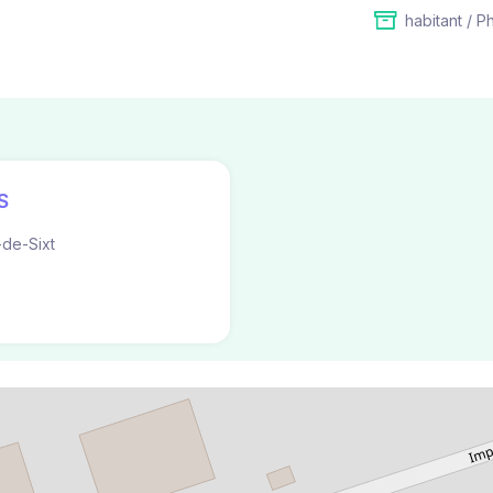
habitant / P
S
de-Sixt