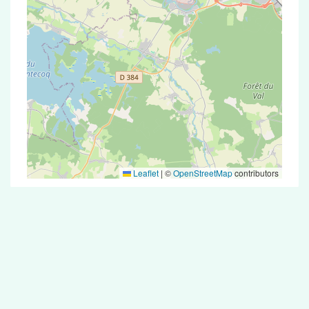
Leaflet
|
©
OpenStreetMap
contributors
Test Antigénique et PCR dans la ville de
Saint-Jean-devant-Possesse
La ville de Saint-Jean-devant-Possesse
correspondant aux codes postaux compte 5