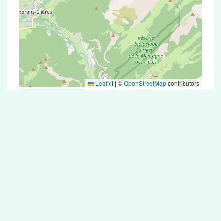
Leaflet
|
©
OpenStreetMap
contributors
Test Antigénique et PCR dans la ville de
Scientrier
La ville de Scientrier correspondant aux codes
postaux compte 5 pharmacies pouvant réaliser
des tests antigéniques ou des tests PCR.
Pharmacies de garde dans la ville de