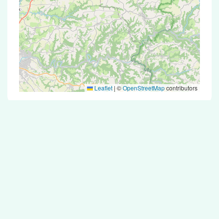
Leaflet
|
©
OpenStreetMap
contributors
Test Antigénique et PCR dans la ville de
Sénergues
La ville de Sénergues correspondant aux codes
postaux compte 5 pharmacies pouvant réaliser
des tests antigéniques ou des tests PCR.
Pharmacies de garde dans la ville de