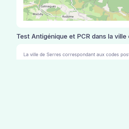
Test Antigénique et PCR dans la ville
La ville de Serres correspondant aux codes pos
Pharmacies de garde dans la ville de
Les pharmacies de garde dans la ville de Serres s
pharmacies ci dessus.