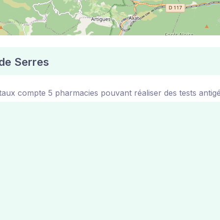
 de Serres
taux compte 5 pharmacies pouvant réaliser des tests antig
 Serres
ont disponibles sur le site de la mairie de la ville de Serr
Carte des pharmacies 100% gratuit