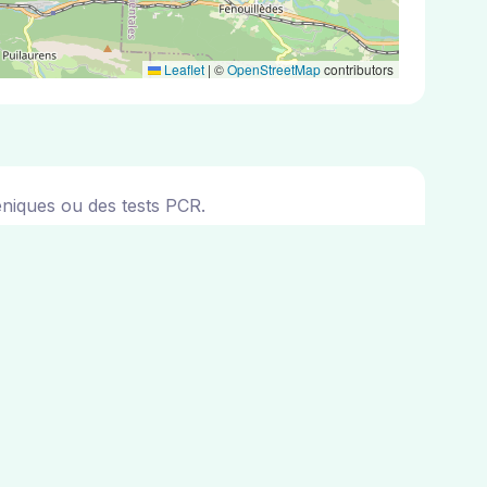
Leaflet
|
©
OpenStreetMap
contributors
éniques ou des tests PCR.
es. Vous pouvez consulter les adresses des 5