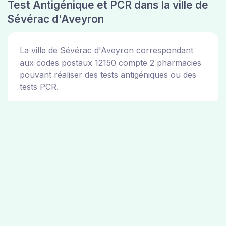
Test Antigénique et PCR dans la ville de
Sévérac d'Aveyron
La ville de Sévérac d'Aveyron correspondant
aux codes postaux 12150 compte 2 pharmacies
pouvant réaliser des tests antigéniques ou des
tests PCR.
Pharmacies de garde dans la ville de
Sévérac d'Aveyron
Les pharmacies de garde dans la ville de
Sévérac d'Aveyron sont disponibles sur le site
de la mairie de la ville de Sévérac d'Aveyron.
Vous pouvez consulter les adresses des 2
pharmacies ci dessus.