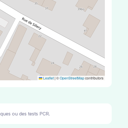
Leaflet
|
©
OpenStreetMap
contributors
iques ou des tests PCR.