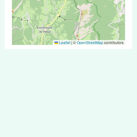
Leaflet
|
©
OpenStreetMap
contributors
Test Antigénique et PCR dans la ville de
Sonnaz
La ville de Sonnaz correspondant aux codes
postaux compte 5 pharmacies pouvant réaliser
des tests antigéniques ou des tests PCR.
Pharmacies de garde dans la ville de
Sonnaz