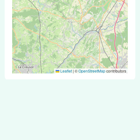
Leaflet
|
©
OpenStreetMap
contributors
Test Antigénique et PCR dans la ville de
Source-Seine
La ville de Source-Seine correspondant aux
codes postaux 21690 compte 5 pharmacies
pouvant réaliser des tests antigéniques ou des