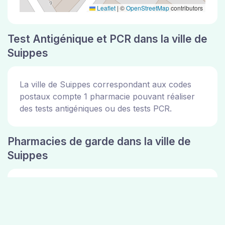
Leaflet
|
©
OpenStreetMap
contributors
Test Antigénique et PCR dans la ville de
Suippes
La ville de Suippes correspondant aux codes
postaux compte 1 pharmacie pouvant réaliser
des tests antigéniques ou des tests PCR.
Pharmacies de garde dans la ville de
Suippes
Les pharmacies de garde dans la ville de
Suippes sont disponibles sur le site de la mairie
de la ville de Suippes. Vous pouvez consulter
les adresses des 1 pharmacie ci dessus.