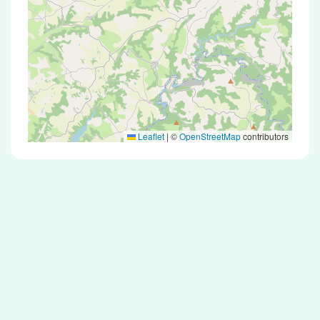
Leaflet
|
©
OpenStreetMap
contributors
Test Antigénique et PCR dans la ville de
Tauriac-de-Naucelle
La ville de Tauriac-de-Naucelle correspondant
aux codes postaux compte 5 pharmacies
pouvant réaliser des tests antigéniques ou des
tests PCR.