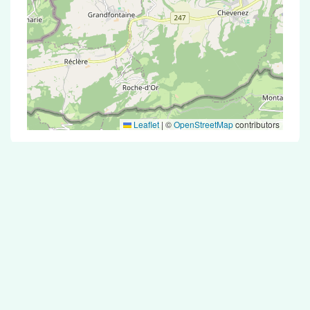
Leaflet
|
©
OpenStreetMap
contributors
Test Antigénique et PCR dans la ville de
Thiancourt
La ville de Thiancourt correspondant aux codes
postaux compte 5 pharmacies pouvant réaliser
des tests antigéniques ou des tests PCR.
Pharmacies de garde dans la ville de