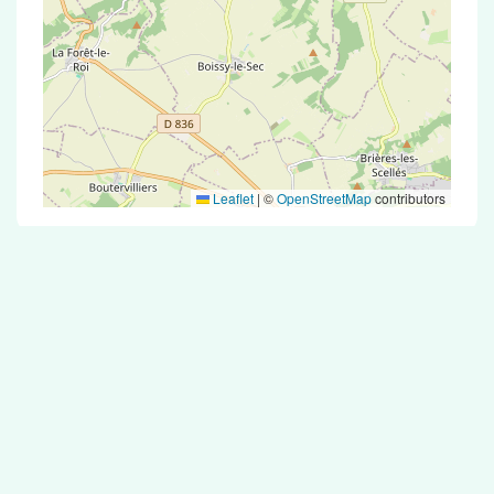
Leaflet
|
©
OpenStreetMap
contributors
Test Antigénique et PCR dans la ville de
Vaugrigneuse
La ville de Vaugrigneuse correspondant aux
codes postaux compte 5 pharmacies pouvant
réaliser des tests antigéniques ou des tests PCR.
Pharmacies de garde dans la ville de