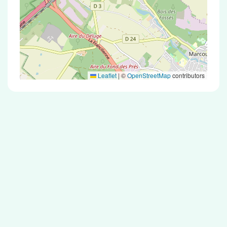
Leaflet
|
©
OpenStreetMap
contributors
Test Antigénique et PCR dans la ville de
Vauhallan
La ville de Vauhallan correspondant aux codes
postaux compte 5 pharmacies pouvant réaliser
des tests antigéniques ou des tests PCR.
Pharmacies de garde dans la ville de
Vauhallan