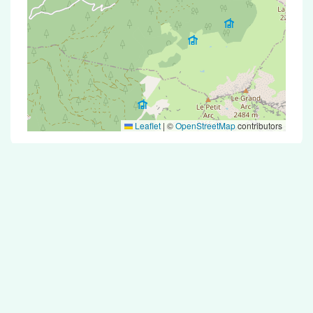
Leaflet
|
©
OpenStreetMap
contributors
Test Antigénique et PCR dans la ville de
Verrens-Arvey
La ville de Verrens-Arvey correspondant aux
codes postaux compte 5 pharmacies pouvant
réaliser des tests antigéniques ou des tests PCR.
Pharmacies de garde dans la ville de