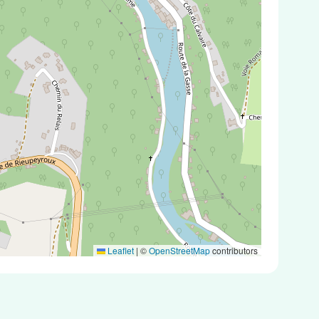
Leaflet
|
©
OpenStreetMap
contributors