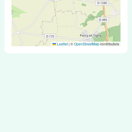
Leaflet
|
©
OpenStreetMap
contributors
Test Antigénique et PCR dans la ville de
Villemontoire
La ville de Villemontoire correspondant aux
codes postaux compte 5 pharmacies pouvant
réaliser des tests antigéniques ou des tests PCR.
Pharmacies de garde dans la ville de
Villemontoire