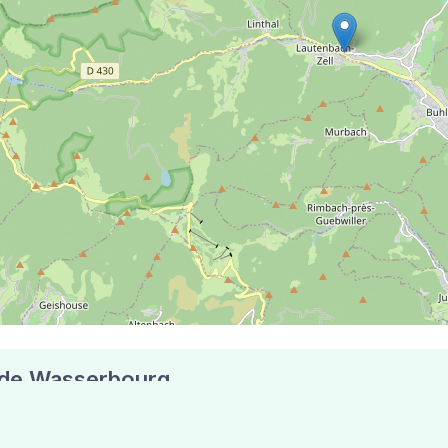
e de Wasserbourg
s postaux compte 5 pharmacies pouvant réaliser des tests