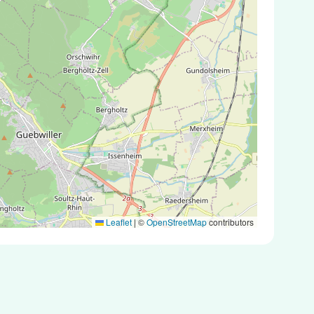
Leaflet
|
©
OpenStreetMap
contributors
 antigéniques ou des tests PCR.