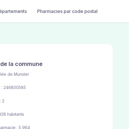
départements
Pharmacies par code postal
e de la commune
llée de Munster
 : 246800585
: 2
 928 habitants
harmacie : 5 964