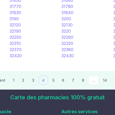
31650
31660
31770
31780
31830
31840
3190
3200
32120
32130
32190
3220
32250
32260
32310
32320
32370
32380
32420
32430
ent
1
2
3
4
5
6
7
8
…
14
Carte des pharmacies 100% gratuit
macie
Autres services