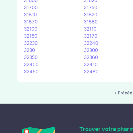
31600
31620
31700
31750
31810
31820
31870
31880
32100
32110
32160
32170
32230
32240
3230
32300
32350
32360
32400
32410
32460
32480
‹ Précéd
Trouver votre phar