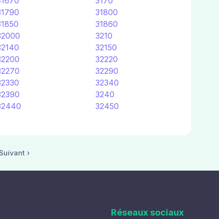
31670
3170
31790
31800
31850
31860
32000
3210
32140
32150
32200
32220
32270
32290
32330
32340
32390
3240
32440
32450
Suivant ›
Réseaux sociaux