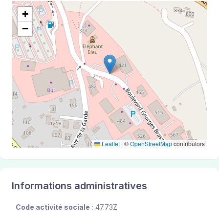
+
−
Leaflet
|
©
OpenStreetMap
contributors
Informations administratives
Code activité sociale
: 47.73Z