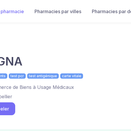
 pharmacie
Pharmacies par villes
Pharmacies par 
GNA
nts
test pcr
test antigénique
carte vitale
rce de Biens à Usage Médicaux
ellier
eler