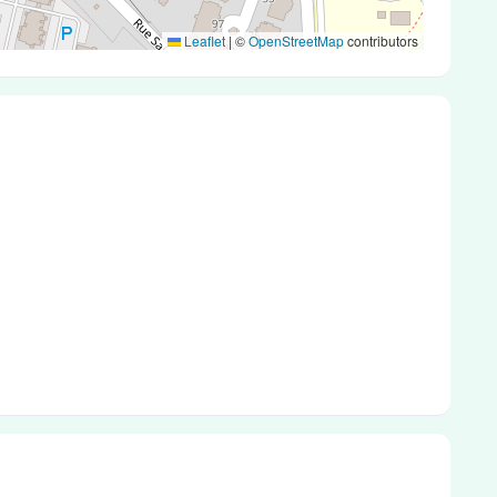
Leaflet
|
©
OpenStreetMap
contributors