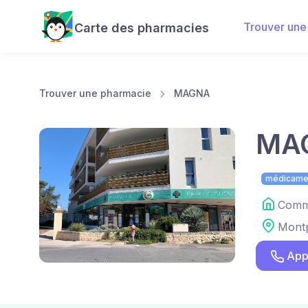
Trouver une
Carte des pharmacies
Trouver une pharmacie
MAGNA
MA
médicame
Comme
Montp
App