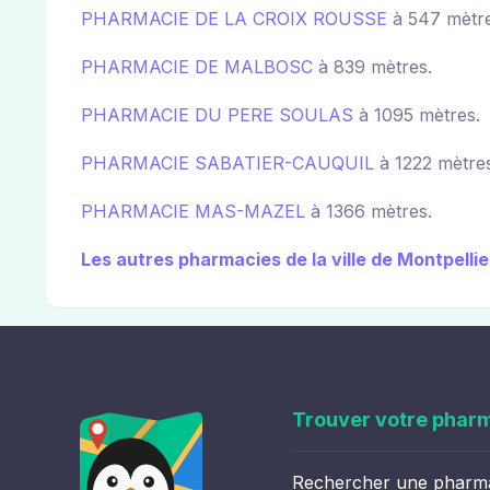
PHARMACIE DE LA CROIX ROUSSE
à 547 mètre
PHARMACIE DE MALBOSC
à 839 mètres.
PHARMACIE DU PERE SOULAS
à 1095 mètres.
PHARMACIE SABATIER-CAUQUIL
à 1222 mètres
PHARMACIE MAS-MAZEL
à 1366 mètres.
Les autres pharmacies de la ville de Montpellie
Trouver votre phar
Rechercher une pharm