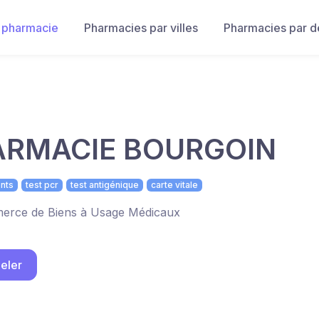
 pharmacie
Pharmacies par villes
Pharmacies par 
ARMACIE BOURGOIN
nts
test pcr
test antigénique
carte vitale
rce de Biens à Usage Médicaux
eler