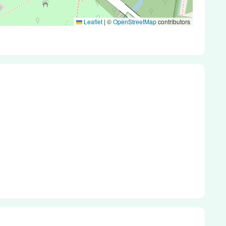
Leaflet
|
©
OpenStreetMap
contributors