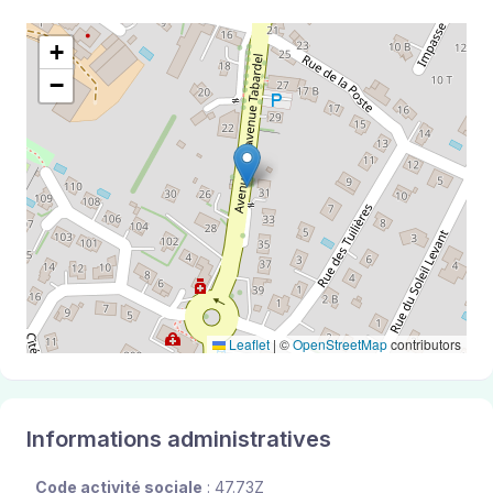
+
−
Leaflet
|
©
OpenStreetMap
contributors
Informations administratives
Code activité sociale
: 47.73Z