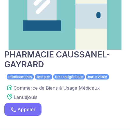
PHARMACIE CAUSSANEL-
GAYRARD
médicaments
test pcr
test antigénique
carte vitale
Commerce de Biens à Usage Médicaux
Lanuéjouls
Appeler