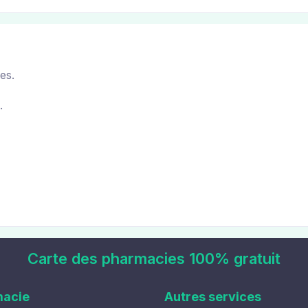
es.
.
Carte des pharmacies 100% gratuit
macie
Autres services