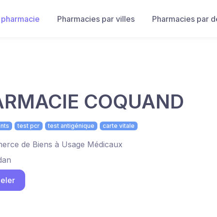
 pharmacie
Pharmacies par villes
Pharmacies par 
ARMACIE COQUAND
nts
test pcr
test antigénique
carte vitale
rce de Biens à Usage Médicaux
dan
eler