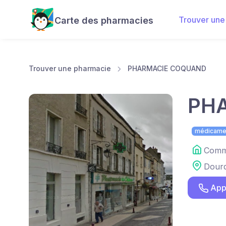
Trouver une
Carte des pharmacies
Trouver une pharmacie
PHARMACIE COQUAND
PH
médicame
Comme
Dour
App