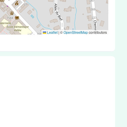
Leaflet
|
©
OpenStreetMap
contributors