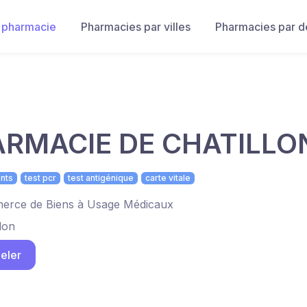
 pharmacie
Pharmacies par villes
Pharmacies par 
RMACIE DE CHATILLO
nts
test pcr
test antigénique
carte vitale
rce de Biens à Usage Médicaux
lon
eler