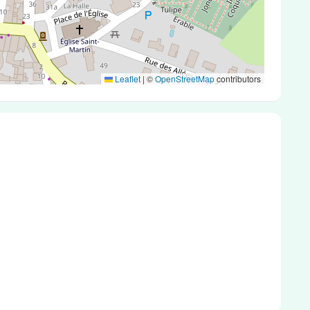
Leaflet
|
©
OpenStreetMap
contributors