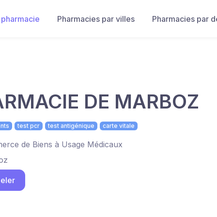
 pharmacie
Pharmacies par villes
Pharmacies par 
ARMACIE DE MARBOZ
nts
test pcr
test antigénique
carte vitale
rce de Biens à Usage Médicaux
oz
eler