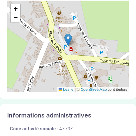
+
−
Leaflet
|
©
OpenStreetMap
contributors
Informations administratives
Code activité sociale
: 47.73Z