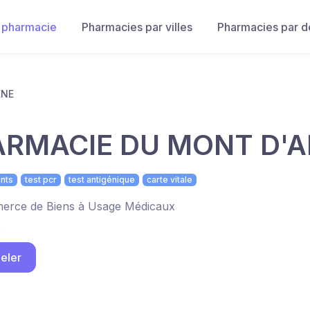
 pharmacie
Pharmacies par villes
Pharmacies par 
ENE
RMACIE DU MONT D'A
nts
test pcr
test antigénique
carte vitale
rce de Biens à Usage Médicaux
s
eler