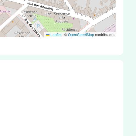
Leaflet
|
©
OpenStreetMap
contributors