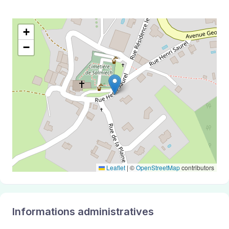
+
−
Leaflet
|
©
OpenStreetMap
contributors
Informations administratives