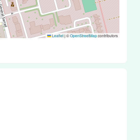
Leaflet
|
©
OpenStreetMap
contributors