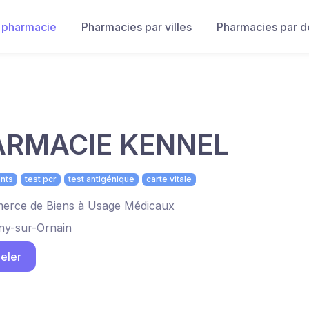
 pharmacie
Pharmacies par villes
Pharmacies par 
ARMACIE KENNEL
nts
test pcr
test antigénique
carte vitale
rce de Biens à Usage Médicaux
ny-sur-Ornain
eler