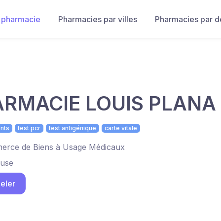
 pharmacie
Pharmacies par villes
Pharmacies par 
RMACIE LOUIS PLANA
nts
test pcr
test antigénique
carte vitale
rce de Biens à Usage Médicaux
ouse
eler