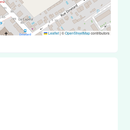
Leaflet
|
©
OpenStreetMap
contributors