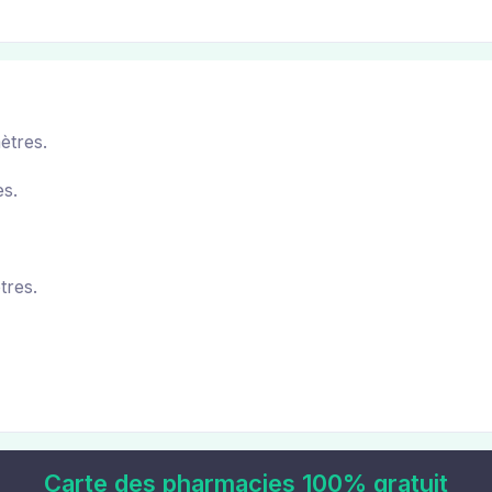
ètres.
s.
tres.
Carte des pharmacies 100% gratuit