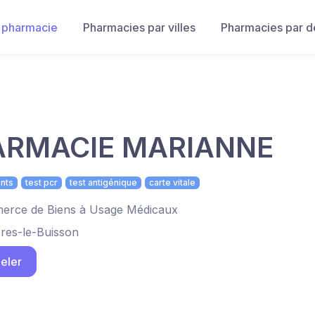
 pharmacie
Pharmacies par villes
Pharmacies par 
ARMACIE MARIANNE
nts
test pcr
test antigénique
carte vitale
rce de Biens à Usage Médicaux
ères-le-Buisson
eler