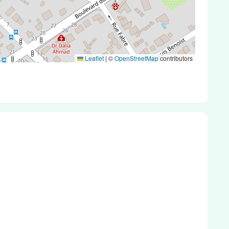
Leaflet
|
©
OpenStreetMap
contributors