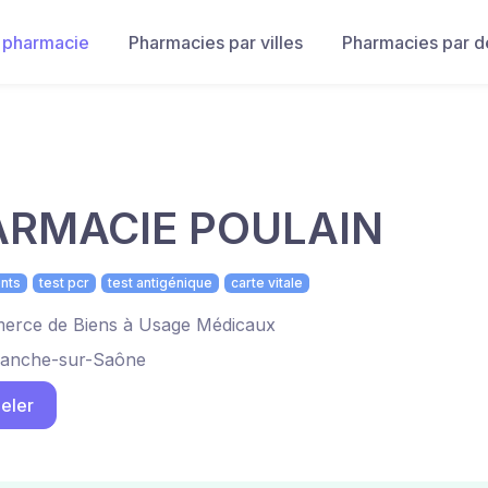
 pharmacie
Pharmacies par villes
Pharmacies par 
RMACIE POULAIN
nts
test pcr
test antigénique
carte vitale
rce de Biens à Usage Médicaux
franche-sur-Saône
eler