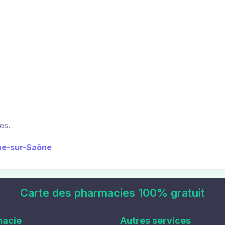
es.
che-sur-Saône
Carte des pharmacies 100% gratuit
macie
Autres services