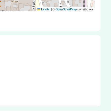
Leaflet
|
©
OpenStreetMap
contributors