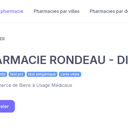
 pharmacie
Pharmacies par villes
Pharmacies par 
IER
RMACIE RONDEAU - DI
nts
test pcr
test antigénique
carte vitale
rce de Biens à Usage Médicaux
eler