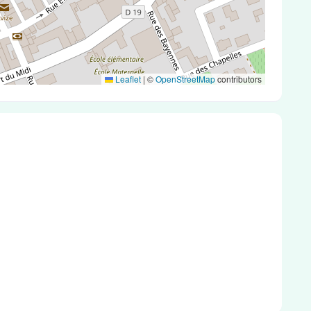
Leaflet
|
©
OpenStreetMap
contributors