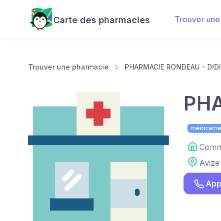
Trouver une
Carte des pharmacies
Trouver une pharmacie
PHARMACIE RONDEAU - DID
PHA
médicame
Comme
Avize
App