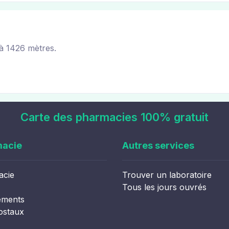
à 1426 mètres.
Carte des pharmacies 100% gratuit
macie
Autres services
acie
Trouver un laboratoire
Tous les jours ouvrés
ements
ostaux