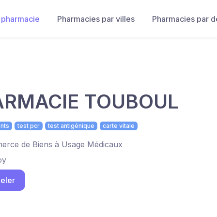
 pharmacie
Pharmacies par villes
Pharmacies par 
ARMACIE TOUBOUL
nts
test pcr
test antigénique
carte vitale
rce de Biens à Usage Médicaux
oy
eler