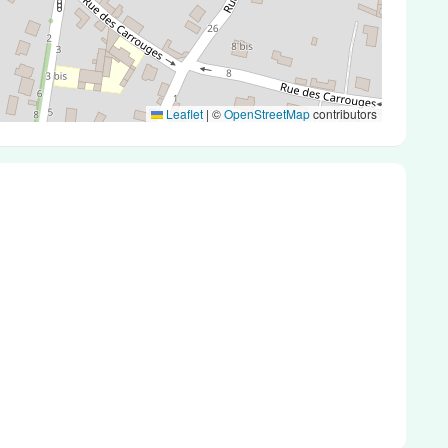
Leaflet
|
©
OpenStreetMap
contributors