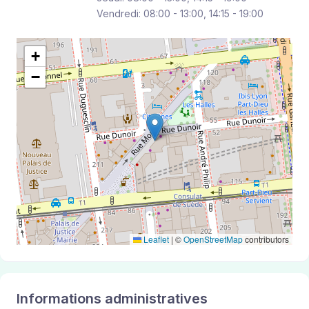
Vendredi: 08:00 - 13:00, 14:15 - 19:00
+
−
Leaflet
|
©
OpenStreetMap
contributors
Informations administratives