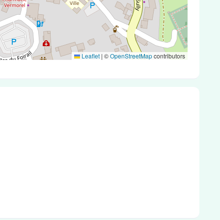
Leaflet
|
©
OpenStreetMap
contributors