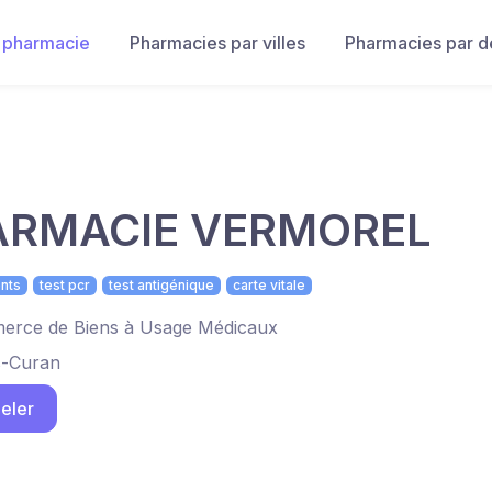
 pharmacie
Pharmacies par villes
Pharmacies par 
ARMACIE VERMOREL
nts
test pcr
test antigénique
carte vitale
rce de Biens à Usage Médicaux
s-Curan
eler