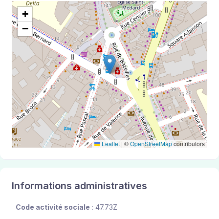
+
−
Leaflet
|
©
OpenStreetMap
contributors
Informations administratives
Code activité sociale
: 47.73Z