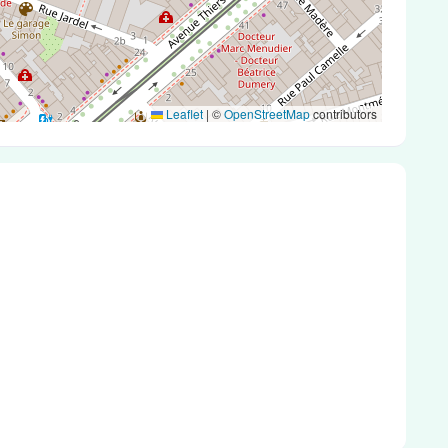
Leaflet
|
©
OpenStreetMap
contributors