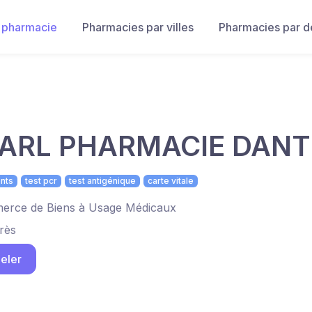
 pharmacie
Pharmacies par villes
Pharmacies par 
ARL PHARMACIE DANT
nts
test pcr
test antigénique
carte vitale
rce de Biens à Usage Médicaux
rès
eler