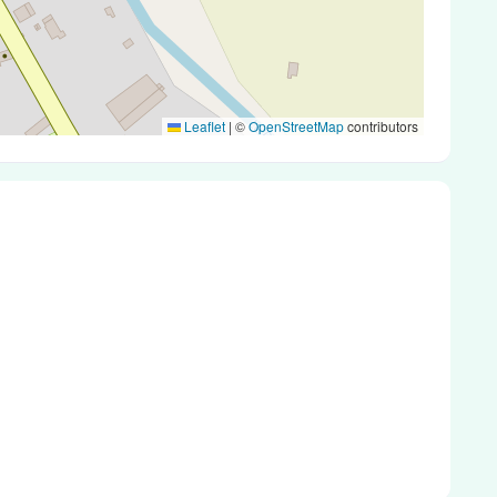
Leaflet
|
©
OpenStreetMap
contributors