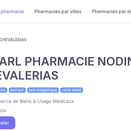
 pharmacie
Pharmacies par villes
Pharmacies par 
CHEVALERIAS
ARL PHARMACIE NODI
VALERIAS
nts
test pcr
test antigénique
carte vitale
rce de Biens à Usage Médicaux
ols
eler