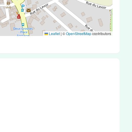
Leaflet
|
©
OpenStreetMap
contributors