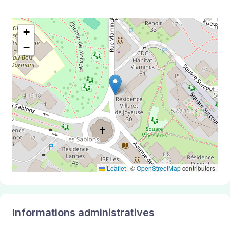
+
−
Leaflet
|
©
OpenStreetMap
contributors
Informations administratives