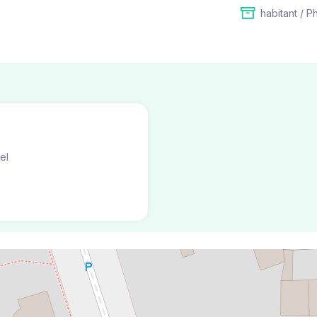
habitant / P
el